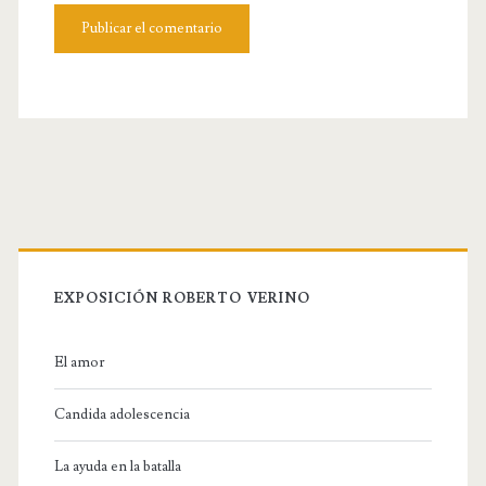
b
s
i
t
e
U
R
L
EXPOSICIÓN ROBERTO VERINO
El amor
Candida adolescencia
La ayuda en la batalla