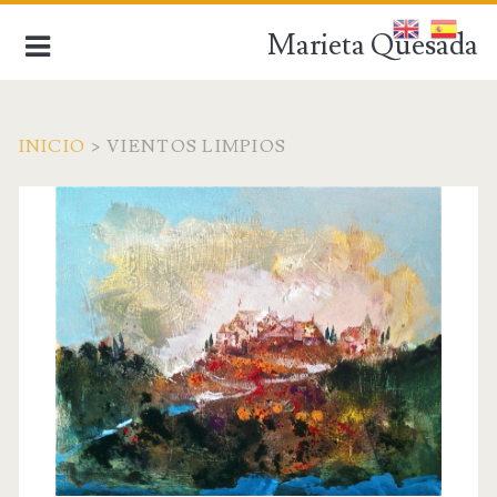
Marieta Quesada
INICIO
>
VIENTOS LIMPIOS
de la figuración a la abstracción
INICIO
BIOGRAFÍA
OBRA ACTUAL
OBRA ANTIGUA