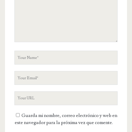
r
C
o
m
m
e
n
t
Y
o
u
Y
r
o
N
u
a
Y
r
m
o
E
e
u
m
Guarda mi nombre, correo electrónico y web en
r
a
este navegador para la próxima vez que comente.
W
i
e
l