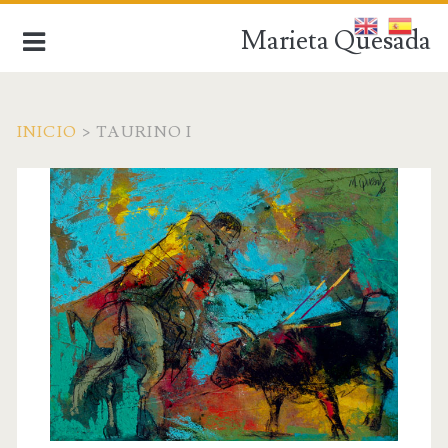
Marieta Quesada
INICIO
>
TAURINO I
de la figuración a la abstracción
INICIO
BIOGRAFÍA
OBRA ACTUAL
OBRA ANTIGUA