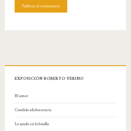
b
s
i
t
e
U
R
L
EXPOSICIÓN ROBERTO VERINO
El amor
Candida adolescencia
La ayuda en la batalla