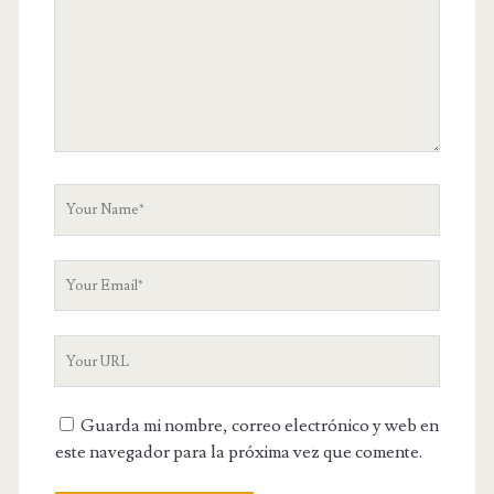
r
C
o
m
m
e
n
t
Y
o
u
Y
r
o
N
u
a
Y
r
m
o
E
e
u
m
Guarda mi nombre, correo electrónico y web en
r
a
este navegador para la próxima vez que comente.
W
i
e
l