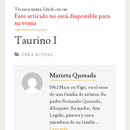
OBRA RELIGIOSA
Técnica mixta 32x26 cm cm.
DIBUJOS
Este artículo no está disponible para
DIBUJO INFANTIL
su venta
DISEÑOS
Taurino I
PUBLICACIONES
OBRA ACTUAL
CONTACTO
Marieta Quesada
1962 Nace en Vigo, en el seno
de una familia de artistas. Su
padre Fernando Quesada,
dibujante. Su madre, Ana
Legido, pintora y once
miembros de su familia ...
Leer más