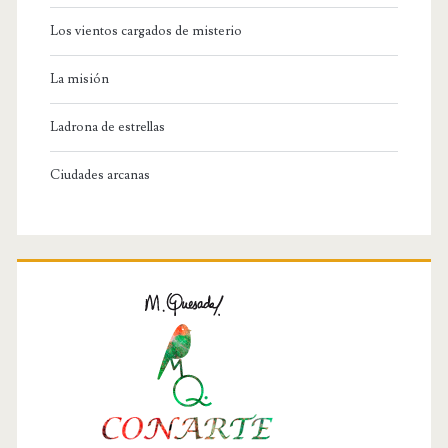
Los vientos cargados de misterio
La misión
Ladrona de estrellas
Ciudades arcanas