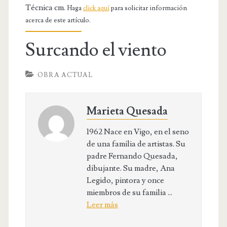
OBRA RELIGIOSA
Técnica cm.
Haga
click aquí
para solicitar información
acerca de este artículo.
DIBUJOS
DIBUJO INFANTIL
Surcando el viento
DISEÑOS
OBRA ACTUAL
PUBLICACIONES
CONTACTO
Marieta Quesada
1962 Nace en Vigo, en el seno
de una familia de artistas. Su
padre Fernando Quesada,
dibujante. Su madre, Ana
Legido, pintora y once
miembros de su familia ...
Leer más