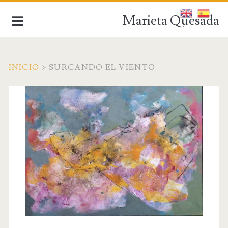
Marieta Quesada
INICIO
>
SURCANDO EL VIENTO
de la figuración a la abstracción
INICIO
BIOGRAFÍA
OBRA ACTUAL
OBRA ANTIGUA