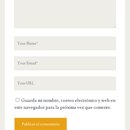
o
m
m
e
n
t
Y
o
u
Y
r
o
N
u
a
Y
r
m
o
E
e
u
m
Guarda mi nombre, correo electrónico y web en
r
a
este navegador para la próxima vez que comente.
W
i
e
l
b
s