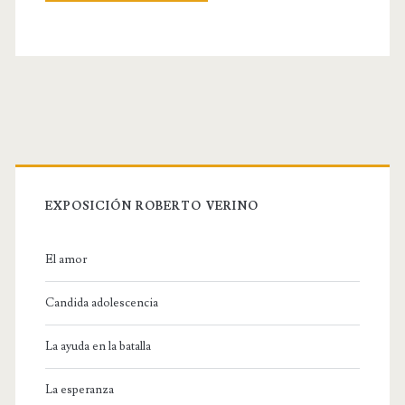
i
t
e
U
R
L
EXPOSICIÓN ROBERTO VERINO
El amor
Candida adolescencia
La ayuda en la batalla
La esperanza