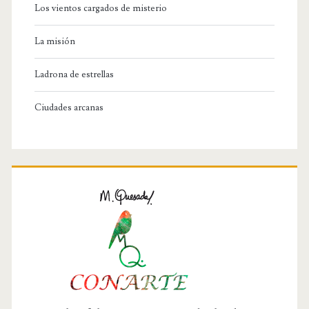
Los vientos cargados de misterio
La misión
Ladrona de estrellas
Ciudades arcanas