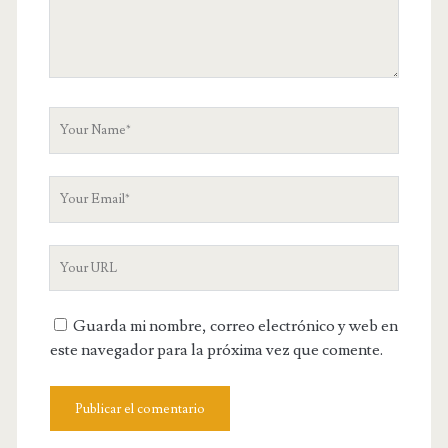
m
m
e
n
t
Y
o
u
Y
r
o
N
u
a
Y
r
m
o
E
e
u
m
Guarda mi nombre, correo electrónico y web en
r
a
este navegador para la próxima vez que comente.
W
i
e
l
b
s