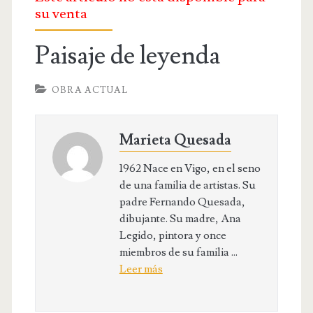
OBRA RELIGIOSA
su venta
DIBUJOS
Paisaje de leyenda
DIBUJO INFANTIL
DISEÑOS
OBRA ACTUAL
PUBLICACIONES
Marieta Quesada
CONTACTO
1962 Nace en Vigo, en el seno
de una familia de artistas. Su
padre Fernando Quesada,
dibujante. Su madre, Ana
Legido, pintora y once
miembros de su familia ...
Leer más