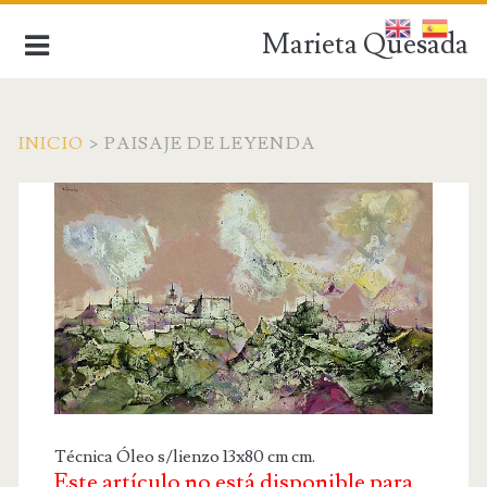
Marieta Quesada
INICIO
>
PAISAJE DE LEYENDA
de la figuración a la abstracción
INICIO
BIOGRAFÍA
OBRA ACTUAL
OBRA ANTIGUA
Técnica Óleo s/lienzo 13x80 cm cm.
Este artículo no está disponible para