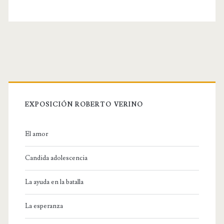
i
t
e
U
R
L
EXPOSICIÓN ROBERTO VERINO
El amor
Candida adolescencia
La ayuda en la batalla
La esperanza