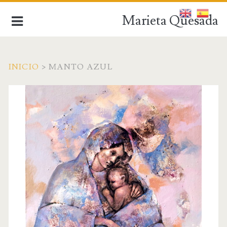
Marieta Quesada
INICIO
>
MANTO AZUL
de la figuración a la abstracción
INICIO
BIOGRAFÍA
OBRA ACTUAL
OBRA ANTIGUA