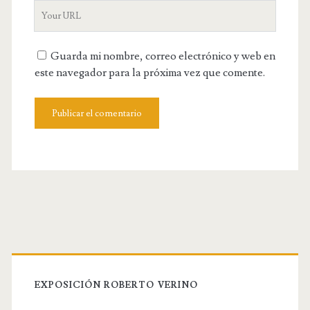
Y
r
m
o
E
e
u
m
Guarda mi nombre, correo electrónico y web en
r
a
este navegador para la próxima vez que comente.
W
i
e
l
b
s
i
t
e
U
R
L
EXPOSICIÓN ROBERTO VERINO