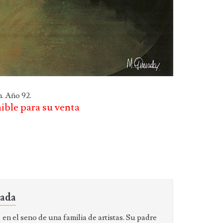
m. Año 92.
nible para su venta
sada
en el seno de una familia de artistas. Su padre