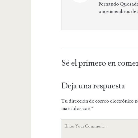
Fernando Quesada,
once miembros de su
Sé el primero en come
Deja una respuesta
Tu dirección de correo electrónico n
marcados con
*
Y
o
u