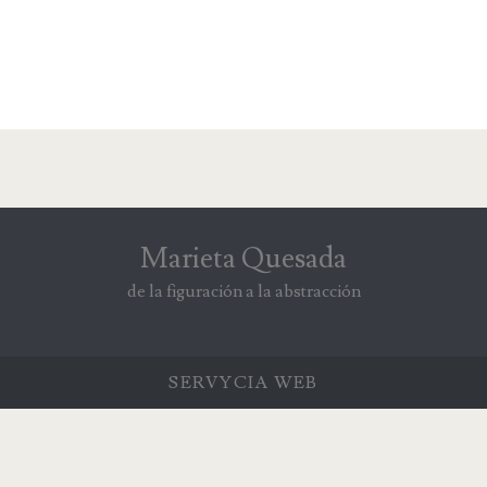
Marieta Quesada
de la figuración a la abstracción
SERVYCIA
WEB