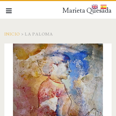
Marieta Quesada
INICIO
>
LA PALOMA
de la figuración a la abstracción
INICIO
BIOGRAFÍA
OBRA ACTUAL
OBRA ANTIGUA