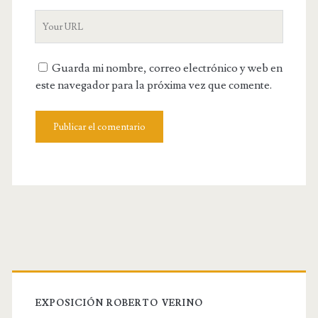
u
a
Y
r
m
o
E
e
u
m
Guarda mi nombre, correo electrónico y web en
r
a
este navegador para la próxima vez que comente.
W
i
e
l
b
s
i
t
e
U
R
L
EXPOSICIÓN ROBERTO VERINO