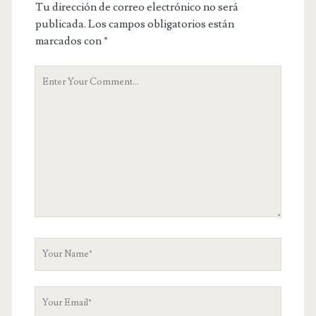
Tu dirección de correo electrónico no será
publicada.
Los campos obligatorios están
marcados con
*
Y
o
u
r
C
o
m
m
e
n
t
Y
o
u
Y
r
o
N