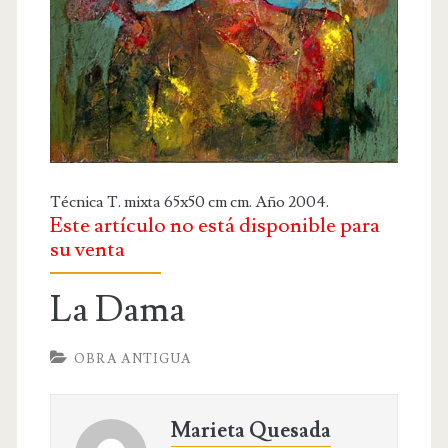
OBRA RELIGIOSA
DIBUJOS
DIBUJO INFANTIL
DISEÑOS
PUBLICACIONES
Técnica T. mixta 65x50 cm cm. Año 2004.
CONTACTO
Este artículo no está disponible para
su venta
La Dama
OBRA ANTIGUA
Marieta Quesada