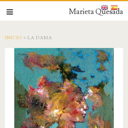
Marieta Quesada
INICIO
>
LA DAMA
de la figuración a la abstracción
INICIO
BIOGRAFÍA
OBRA ACTUAL
OBRA ANTIGUA