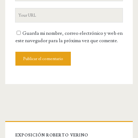
u
a
Y
r
m
o
E
e
u
m
Guarda mi nombre, correo electrónico y web en
r
a
este navegador para la próxima vez que comente.
W
i
e
l
b
s
i
t
e
U
R
L
EXPOSICIÓN ROBERTO VERINO