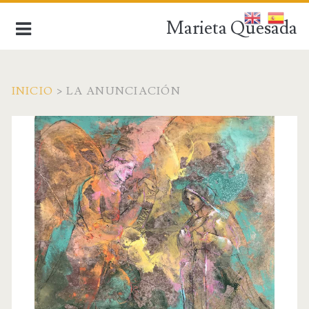
Marieta Quesada
INICIO
>
LA ANUNCIACIÓN
de la figuración a la abstracción
INICIO
BIOGRAFÍA
OBRA ACTUAL
OBRA ANTIGUA