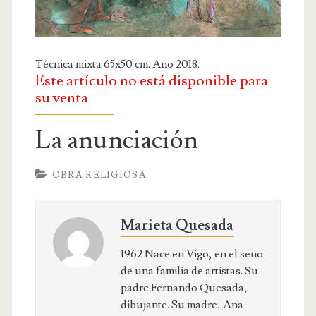
OBRA RELIGIOSA
DIBUJOS
DIBUJO INFANTIL
Técnica mixta 65x50 cm. Año 2018.
Este artículo no está disponible para
DISEÑOS
su venta
PUBLICACIONES
La anunciación
CONTACTO
OBRA RELIGIOSA
Marieta Quesada
1962 Nace en Vigo, en el seno
de una familia de artistas. Su
padre Fernando Quesada,
dibujante. Su madre, Ana