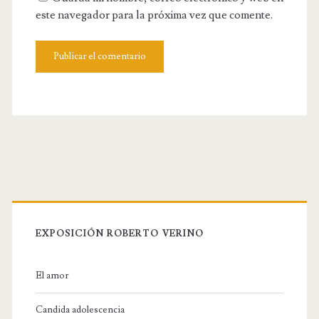
r
a
este navegador para la próxima vez que comente.
W
i
e
l
b
s
i
t
e
U
R
L
EXPOSICIÓN ROBERTO VERINO
El amor
Candida adolescencia