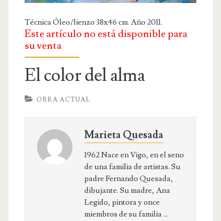
OBRA RELIGIOSA
Técnica Óleo/lienzo 38x46 cm. Año 2011.
DIBUJOS
Este artículo no está disponible para
DIBUJO INFANTIL
su venta
DISEÑOS
El color del alma
PUBLICACIONES
OBRA ACTUAL
CONTACTO
Marieta Quesada
1962 Nace en Vigo, en el seno
de una familia de artistas. Su
padre Fernando Quesada,
dibujante. Su madre, Ana
Legido, pintora y once
miembros de su familia ...