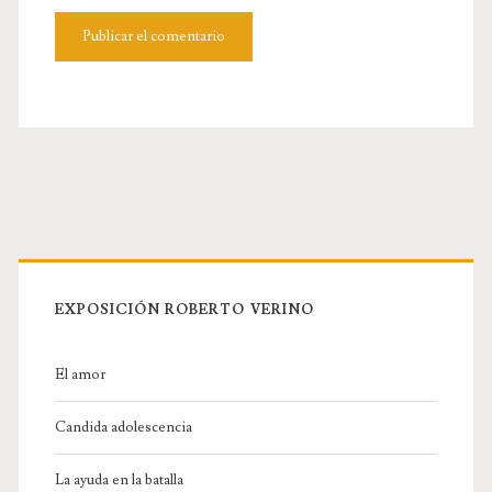
e
l
b
s
i
t
e
U
R
L
EXPOSICIÓN ROBERTO VERINO
El amor
Candida adolescencia
La ayuda en la batalla