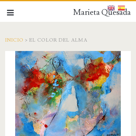
Marieta Quesada
INICIO
>
EL COLOR DEL ALMA
de la figuración a la abstracción
INICIO
BIOGRAFÍA
OBRA ACTUAL
OBRA ANTIGUA