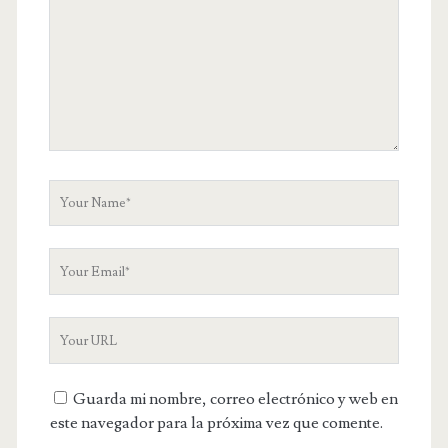
r
C
o
m
m
e
n
t
Y
o
u
Y
r
o
N
u
a
Y
r
m
o
E
e
u
m
Guarda mi nombre, correo electrónico y web en
r
a
este navegador para la próxima vez que comente.
W
i