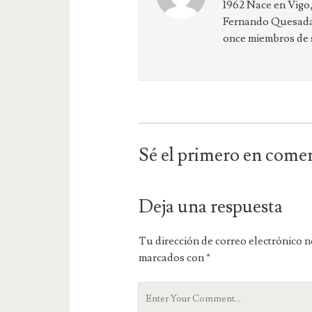
1962 Nace en Vigo, 
Fernando Quesada,
once miembros de su
Sé el primero en come
Deja una respuesta
Tu dirección de correo electrónico n
marcados con
*
Y
o