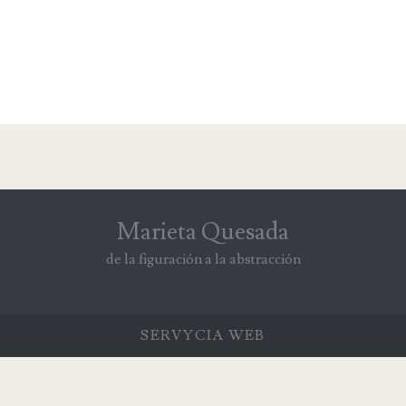
Marieta Quesada
de la figuración a la abstracción
SERVYCIA
WEB