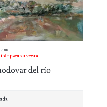
 2018.
nible para su venta
modovar del río
sada