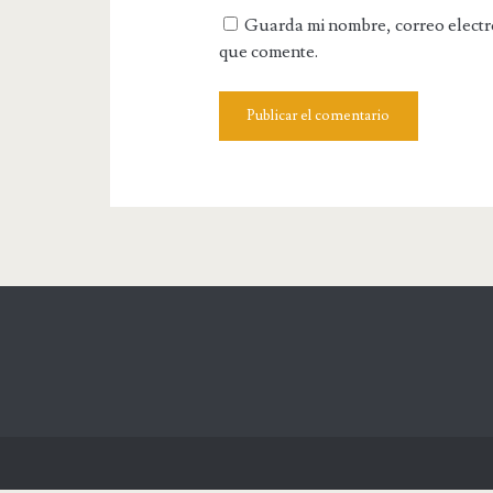
u
m
Guarda mi nombre, correo electr
r
a
que comente.
W
i
e
l
b
s
i
t
e
U
R
L