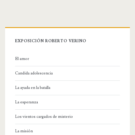
U
R
L
EXPOSICIÓN ROBERTO VERINO
El amor
Candida adolescencia
La ayuda en la batalla
La esperanza
Los vientos cargados de misterio
La misión