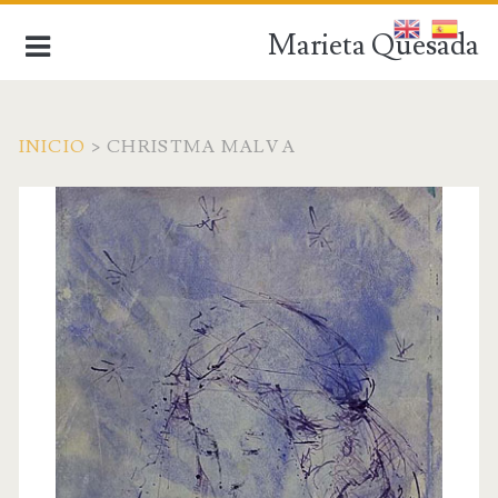
Marieta Quesada
INICIO
>
CHRISTMA MALVA
de la figuración a la abstracción
INICIO
BIOGRAFÍA
OBRA ACTUAL
OBRA ANTIGUA