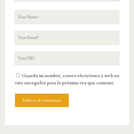
n
t
Y
o
u
Y
r
o
N
u
a
Y
r
m
o
E
e
u
m
Guarda mi nombre, correo electrónico y web en
r
a
este navegador para la próxima vez que comente.
W
i
e
l
b
s
i
t
e