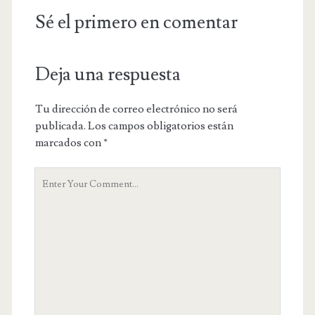
Sé el primero en comentar
Deja una respuesta
Tu dirección de correo electrónico no será
publicada.
Los campos obligatorios están
marcados con
*
Y
o
u
r
C
o
m
m
e