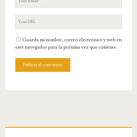
o
N
u
a
Y
r
m
o
E
e
u
m
Guarda mi nombre, correo electrónico y web en
r
a
este navegador para la próxima vez que comente.
W
i
e
l
b
s
i
t
e
U
R
L