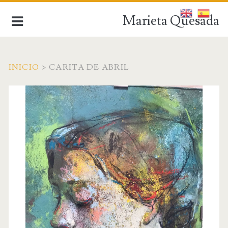
Marieta Quesada
INICIO
>
CARITA DE ABRIL
de la figuración a la abstracción
INICIO
BIOGRAFÍA
OBRA ACTUAL
OBRA ANTIGUA