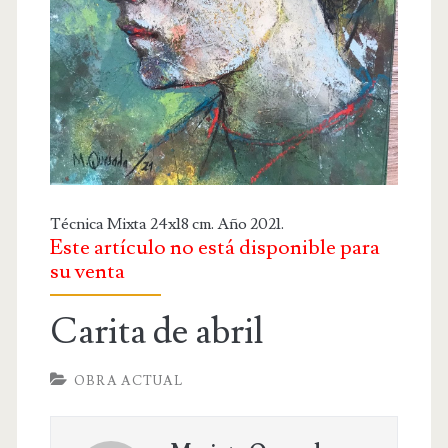
OBRA RELIGIOSA
DIBUJOS
DIBUJO INFANTIL
DISEÑOS
PUBLICACIONES
CONTACTO
Técnica Mixta 24x18 cm. Año 2021.
Este artículo no está disponible para
su venta
Carita de abril
OBRA ACTUAL