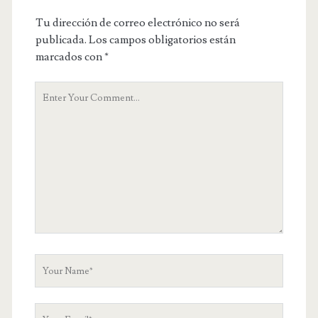
Tu dirección de correo electrónico no será
publicada.
Los campos obligatorios están
marcados con
*
Y
o
u
r
C
o
m
m
e
n
t
Y
o
u
Y
r