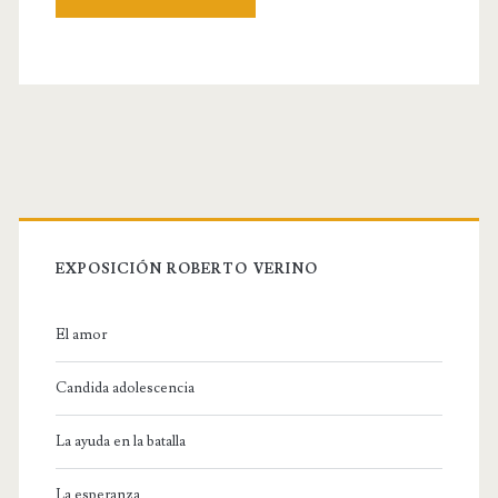
s
i
t
e
U
R
L
EXPOSICIÓN ROBERTO VERINO
El amor
Candida adolescencia
La ayuda en la batalla
La esperanza