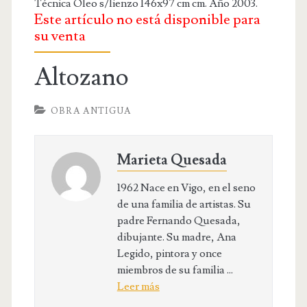
OBRA RELIGIOSA
Técnica Óleo s/lienzo 146x97 cm cm. Año 2003.
Este artículo no está disponible para
DIBUJOS
su venta
DIBUJO INFANTIL
Altozano
DISEÑOS
OBRA ANTIGUA
PUBLICACIONES
CONTACTO
Marieta Quesada
1962 Nace en Vigo, en el seno
de una familia de artistas. Su
padre Fernando Quesada,
dibujante. Su madre, Ana
Legido, pintora y once
miembros de su familia ...
Leer más