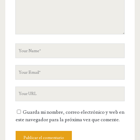
C
o
m
m
e
n
t
Y
o
u
Y
r
o
N
u
a
Y
r
m
o
E
e
u
m
Guarda mi nombre, correo electrónico y web en
r
a
este navegador para la próxima vez que comente.
W
i
e
l
b