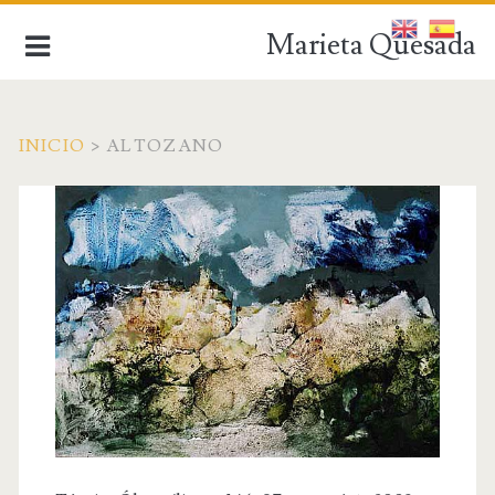
Marieta Quesada
INICIO
>
ALTOZANO
de la figuración a la abstracción
INICIO
BIOGRAFÍA
OBRA ACTUAL
OBRA ANTIGUA