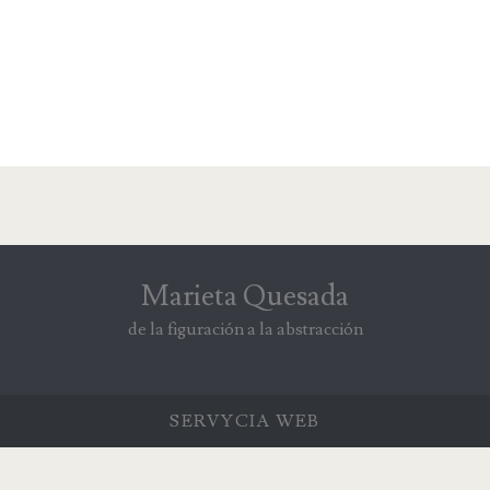
Marieta Quesada
de la figuración a la abstracción
SERVYCIA
WEB