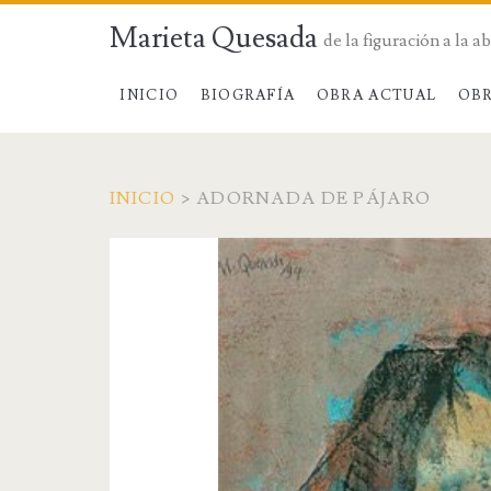
Marieta Quesada
de la figuración a la a
INICIO
BIOGRAFÍA
OBRA ACTUAL
OBR
INICIO
>
ADORNADA DE PÁJARO