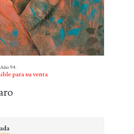
 Año 94.
nible para su venta
aro
sada