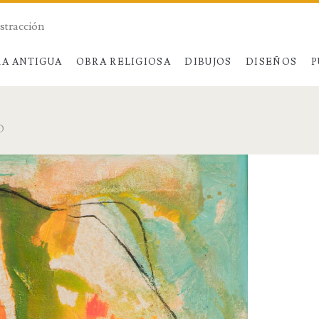
bstracción
A ANTIGUA
OBRA RELIGIOSA
DIBUJOS
DISEÑOS
P
O