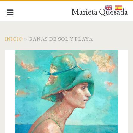
Marieta Quesada
INICIO
>
GANAS DE SOL Y PLAYA
de la figuración a la abstracción
INICIO
BIOGRAFÍA
OBRA ACTUAL
OBRA ANTIGUA