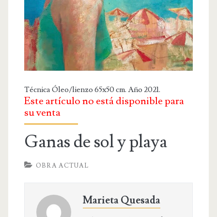
OBRA RELIGIOSA
DIBUJOS
DIBUJO INFANTIL
DISEÑOS
PUBLICACIONES
Técnica Óleo/lienzo 65x50 cm. Año 2021.
Este artículo no está disponible para
CONTACTO
su venta
Ganas de sol y playa
OBRA ACTUAL
Marieta Quesada