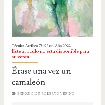
OBRA RELIGIOSA
DIBUJOS
DIBUJO INFANTIL
DISEÑOS
PUBLICACIONES
Técnica Acrílico 73x92 cm. Año 2022.
Este artículo no está disponible para
CONTACTO
su venta
Érase una vez un
camaleón
EXPOSICIÓN ROBERTO VERINO