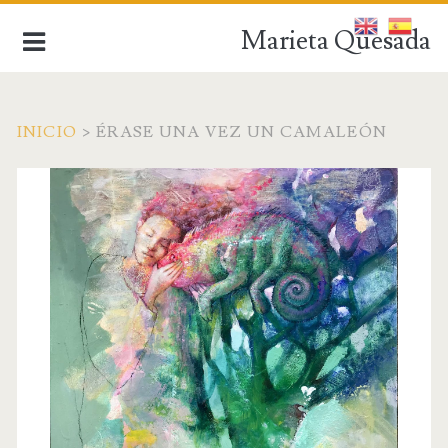
Marieta Quesada
INICIO
>
ÉRASE UNA VEZ UN CAMALEÓN
de la figuración a la abstracción
INICIO
BIOGRAFÍA
OBRA ACTUAL
OBRA ANTIGUA