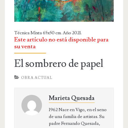
OBRA RELIGIOSA
DIBUJOS
DIBUJO INFANTIL
Técnica Mixta 65x50 cm. Año 2021.
DISEÑOS
Este artículo no está disponible para
su venta
PUBLICACIONES
El sombrero de papel
CONTACTO
OBRA ACTUAL
Marieta Quesada
1962 Nace en Vigo, en el seno
de una familia de artistas. Su
padre Fernando Quesada,