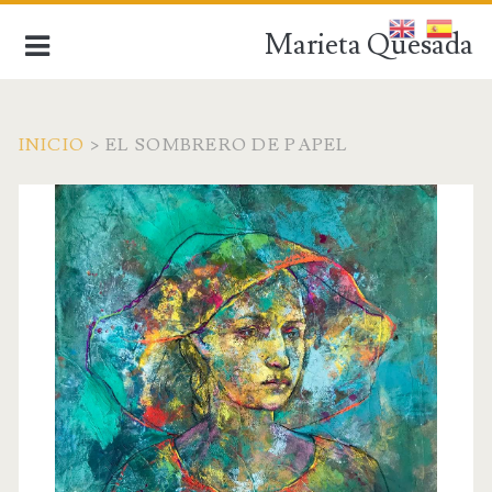
Marieta Quesada
INICIO
>
EL SOMBRERO DE PAPEL
de la figuración a la abstracción
INICIO
BIOGRAFÍA
OBRA ACTUAL
OBRA ANTIGUA