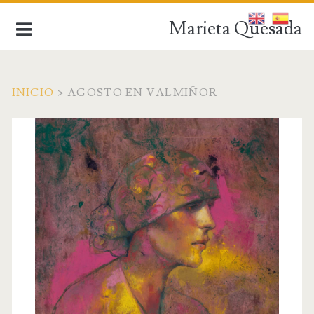
Marieta Quesada
INICIO
>
AGOSTO EN VALMIÑOR
de la figuración a la abstracción
INICIO
BIOGRAFÍA
OBRA ACTUAL
OBRA ANTIGUA